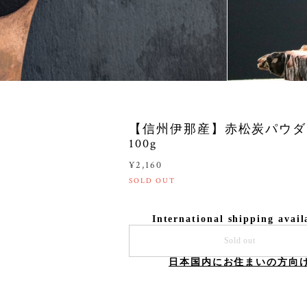
【信州伊那産】赤松炭パウ
100g
¥2,160
SOLD OUT
International shipping avail
Sold out
日本国内にお住まいの方向