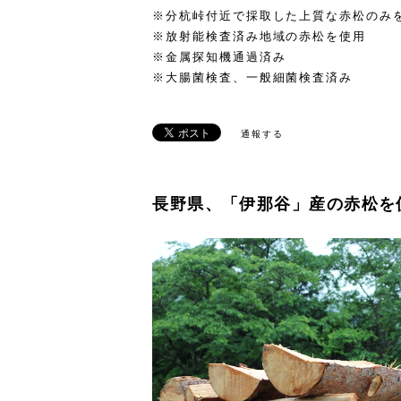
※分杭峠付近で採取した上質な赤松のみ
※放射能検査済み地域の赤松を使用
※金属探知機通過済み
※大腸菌検査、一般細菌検査済み
通報する
長野県、「伊那谷」産の赤松を