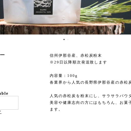
ダー
信州伊那谷産、赤松炭粉末
※29日以降順次発送致します
内容量：100g
各業界から人気の長野県伊那谷産の赤松
able
人気の赤松炭を粉末にし、サラサラパウ
美容や健康志向の方にはもちろん、お菓
ます。
け