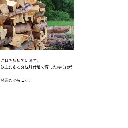
ら注目を集めています。
造線上にある分杭峠付近で育った赤松は特
元林業だからこそ。