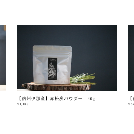
【信州伊那産】赤松炭パウダー 40g
【
¥1,188
¥6