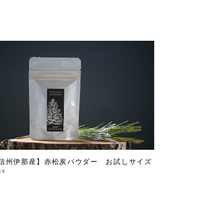
信州伊那産】赤松炭パウダー お試しサイズ
48