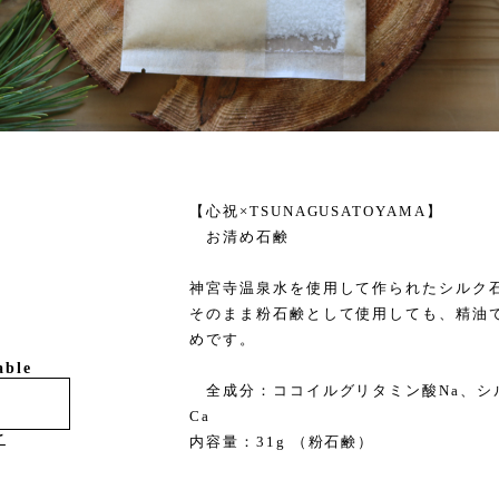
【心祝×TSUNAGUSATOYAMA】
お清め石鹸
神宮寺温泉水を使用して作られたシルク
そのまま粉石鹸として使用しても、精油
めです。
able
全成分：ココイルグリタミン酸Na、シ
Ca
け
内容量：31g （粉石鹸）