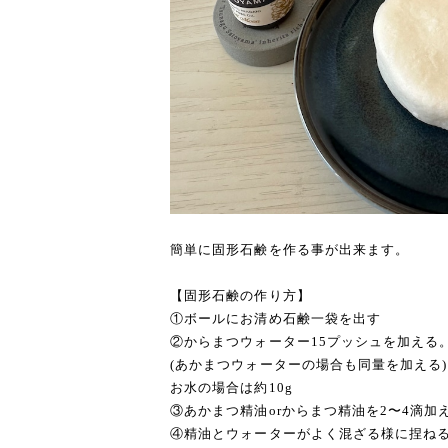
簡単に固形石鹸を作る事が出来ます。
【固形石鹸の作り方】
①ボールにお清め石鹸一袋を出す
②からまつウォーター15プッシュを加える
(あかまつウォーターの場合も同量を加える)
お水の場合は約10g
③あかまつ精油orからまつ精油を2〜4滴加
④精油とウォーターがよく混ざる様に捏ね