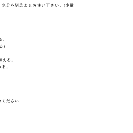
り水分を馴染ませお使い下さい。(少量
る。
る)
加える。
ねる。
めください