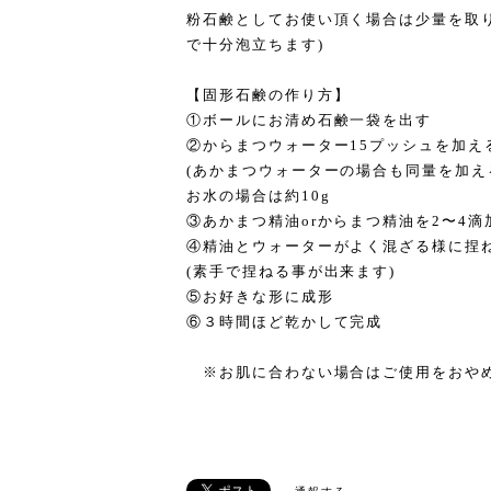
粉石鹸としてお使い頂く場合は少量を取
で十分泡立ちます)
【固形石鹸の作り方】
①ボールにお清め石鹸一袋を出す
②からまつウォーター15プッシュを加え
(あかまつウォーターの場合も同量を加え
お水の場合は約10g
③あかまつ精油orからまつ精油を2〜4滴
④精油とウォーターがよく混ざる様に捏
(素手で捏ねる事が出来ます)
⑤お好きな形に成形
⑥３時間ほど乾かして完成
※お肌に合わない場合はご使用をおや