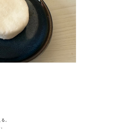
。
える。
る。