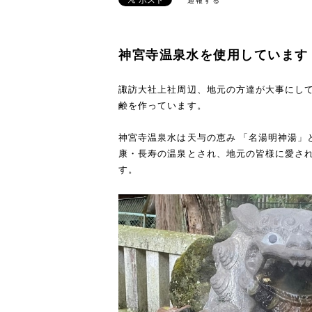
通報する
神宮寺温泉水を使用しています
諏訪大社上社周辺、地元の方達が大事にし
鹸を作っています。
神宮寺温泉水は天与の恵み 「名湯明神湯」
康・長寿の温泉とされ、地元の皆様に愛さ
す。